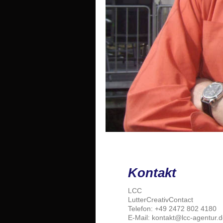
Kontakt
LCC
LutterCreativContact
Telefon:
+49 2472 802 4180
E-Mail: kontakt@lcc-agentur.